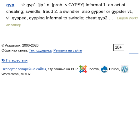
gyp
— ☆ gyp1 [jip ] n. [prob. < GYPSY] Informal 1. an act of
cheating; swindle; fraud 2. a swindler: also gypper or gypster vt.,
vi. gypped, gypping Informal to swindle; cheat gyp2 …
English World
dictionary
© Академик, 2000-2026
18+
Обратная связь:
Техподдержка
,
Реклама на сайте
👣 Путешествия
Экспорт словарей на сайты
, сделанные на PHP,
Joomla,
Drupal,
WordPress, MODx.