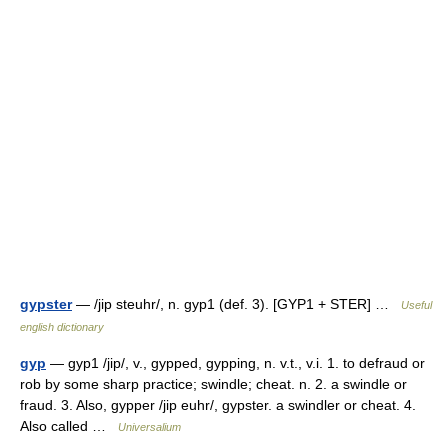
gypster
— /jip steuhr/, n. gyp1 (def. 3). [GYP1 + STER] …
Useful
english dictionary
gyp
— gyp1 /jip/, v., gypped, gypping, n. v.t., v.i. 1. to defraud or
rob by some sharp practice; swindle; cheat. n. 2. a swindle or
fraud. 3. Also, gypper /jip euhr/, gypster. a swindler or cheat. 4.
Also called …
Universalium