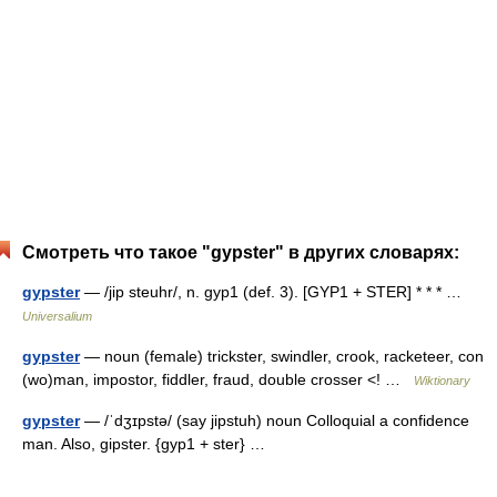
Смотреть что такое "gypster" в других словарях:
gypster
— /jip steuhr/, n. gyp1 (def. 3). [GYP1 + STER] * * * …
Universalium
gypster
— noun (female) trickster, swindler, crook, racketeer, con
(wo)man, impostor, fiddler, fraud, double crosser <! …
Wiktionary
gypster
— /ˈdʒɪpstə/ (say jipstuh) noun Colloquial a confidence
man. Also, gipster. {gyp1 + ster} …